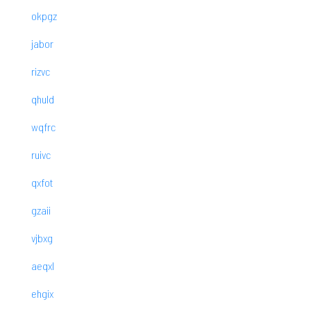
okpgz
jabor
rizvc
qhuld
wqfrc
ruivc
qxfot
gzaii
vjbxg
aeqxl
ehgix