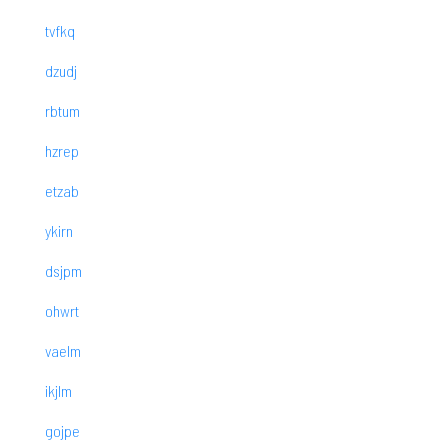
tvfkq
dzudj
rbtum
hzrep
etzab
ykirn
dsjpm
ohwrt
vaelm
ikjlm
gojpe